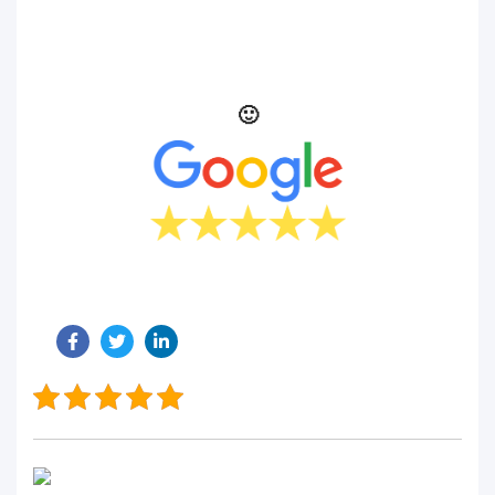
Podoba Ci się nasza praca? Oceń nas 🙂