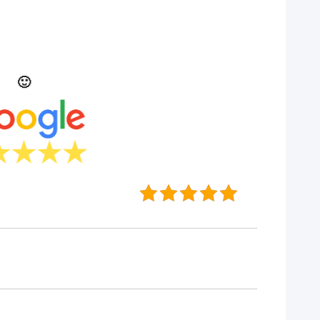
Podoba Ci się nasza praca? Oceń nas 🙂